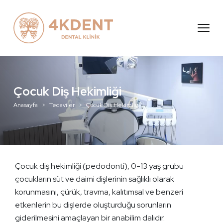
ayfa
msal
viler
i
Çocuk Diş Hekimliği
Anasayfa
Tedaviler
Çocuk Diş Hekimliği
Ulaşın
Çocuk diş hekimliği (pedodonti), 0-13 yaş grubu
çocukların süt ve daimi dişlerinin sağlıklı olarak
korunmasını, çürük, travma, kalıtımsal ve benzeri
etkenlerin bu dişlerde oluşturduğu sorunların
giderilmesini amaçlayan bir anabilim dalıdır.